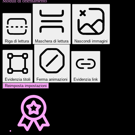
Moduli di orientamento
Riga di lettura
Maschera di lettura
Nascondi immagini
Evidenzia titoli
Ferma animazioni
Evidenzia link
Reimposta impostazioni