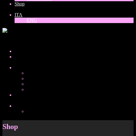
Shop
ITA
ENG
ITA
Home
About
Collezioni
Donne del mondo
Balck, white and gold
Vinili
Special guest
Shop
ITA
ENG
Shop