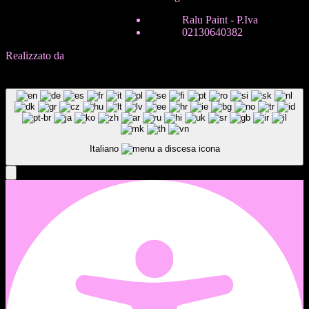
ITA
Ralu Paint - P.Iva
ENG
02130640382
Realizzato da
In-Nova
B
a
c
k
T
o
T
o
p
B
a
c
k
T
o
T
o
p
Italiano