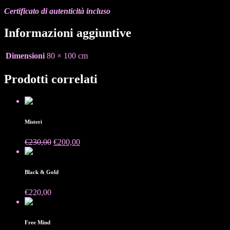
Certificato di autenticità incluso
Informazioni aggiuntive
Dimensioni
80 × 100 cm
Prodotti correlati
Venduto
Misteri
Il
Il
€
230,00
€
200,00
prezzo
prezzo
Venduto
originale
attuale
era:
è:
Black & Gold
€230,00.
€200,00.
€
220,00
Venduto
Free Mind