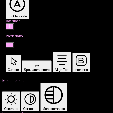
Font leggibile
Interlinea
Predefinito
Cursore
Spaziatura lettere
Align Text
Interlinea
Moduli colore
Contrasto
Contrasto
Monocromatico