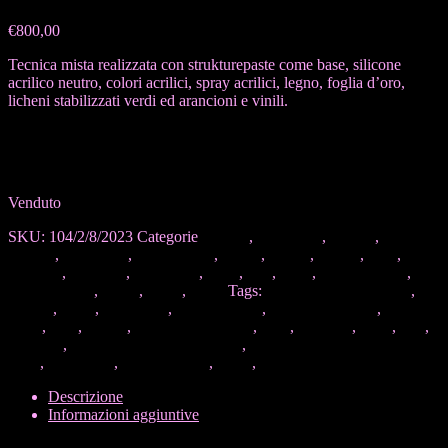
€
800,00
Tecnica mista realizzata con strukturepaste come base, silicone
acrilico neutro, colori acrilici, spray acrilici, legno, foglia d’oro,
licheni stabilizzati verdi ed arancioni e vinili.
Richiedi informazioni
Venduto
SKU:
104/2/8/2023
Categorie
Acrilico
,
Arancione
,
Bianco
,
Elementi
naturali
,
Figurativo
,
Foglia d’oro
,
Giallo
,
Legno
,
licheni
,
Lilla
,
Marrone
,
Materico
,
Multicolor
,
Nero
,
Oro
,
Rosa
,
Spray acrilico
,
Tecnica mista
,
Verde
,
Vinili
,
Viola
Tags:
Arte materica figurativa
,
Bianco
,
black
,
Collezioni
,
Colori acrilici
,
Elementi naturali
,
Foglia
d’oro
,
gold
,
Legno
,
Licheni stabilizzati
,
Lilla
,
Marrone
,
Nero
,
Oro
,
Portfolio
,
Quadro materico figurativo
,
Quadro materico figurativo
vinili
,
Ralu Paint
,
Spray acrilico
,
Vinili
,
white
Descrizione
Informazioni aggiuntive