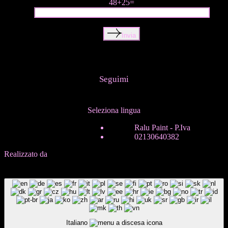
48+25=
Invia
Seguimi
Seleziona lingua
ITA
Ralu Paint - P.Iva
ENG
02130640382
Realizzato da
In-Nova
B
a
c
k
T
o
T
o
p
B
a
c
k
T
o
T
o
p
Italiano