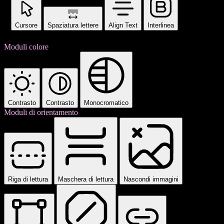
Cursore
Spaziatura lettere
Align Text
Interlinea
Moduli colore
Contrasto
Contrasto
Monocromatico
Moduli di orientamento
Riga di lettura
Maschera di lettura
Nascondi immagini