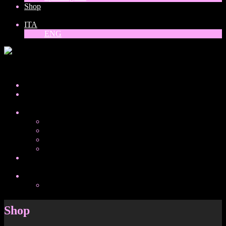
Shop
ITA
ENG
ITA
Home
About
Collezioni
Donne del mondo
Balck, white and gold
Vinili
Special guest
Shop
ITA
ENG
Shop