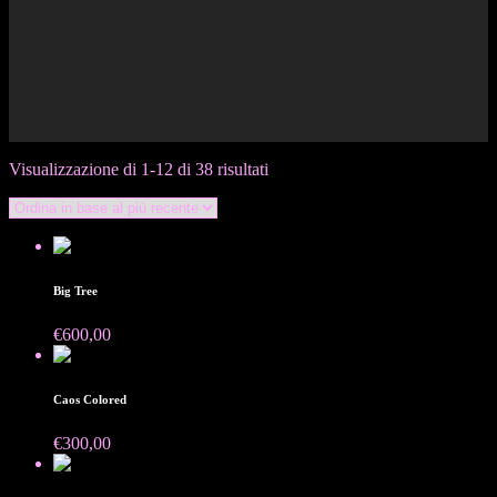
Ordina
Visualizzazione di 1-12 di 38 risultati
in
base
al
più
recente
Big Tree
€
600,00
Caos Colored
€
300,00