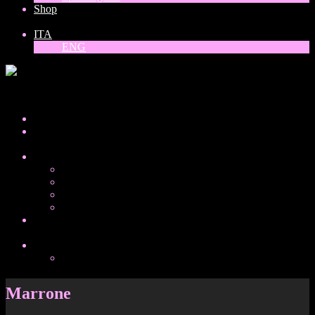
Shop
ITA
ENG
ITA
Home
About
Collezioni
Donne del mondo
Balck, white and gold
Vinili
Special guest
Shop
ITA
ENG
Marrone