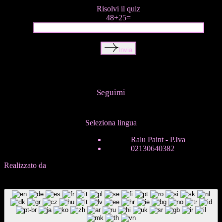
Risolvi il quiz
48+25=
Invia
Seguimi
Seleziona lingua
ITA
Ralu Paint - P.Iva
ENG
02130640382
Realizzato da
In-Nova
B
a
c
k
T
o
T
o
p
B
a
c
k
T
o
T
o
p