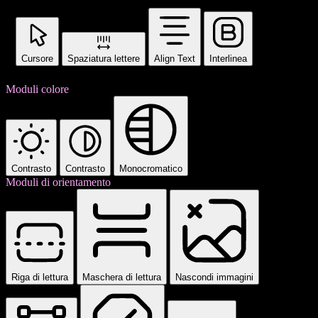
Cursore
Spaziatura lettere
Align Text
Interlinea
Moduli colore
Contrasto
Contrasto
Monocromatico
Moduli di orientamento
Riga di lettura
Maschera di lettura
Nascondi immagini