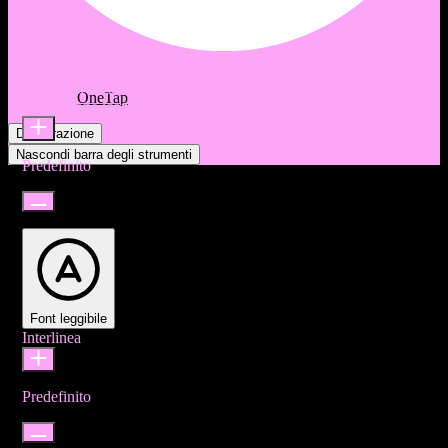
Regolazioni di accessibilità
Moduli di contenuto
Offerto da
OneTap
Dimensione icona
Dichiarazione
Nascondi barra degli strumenti
Predefinito
Font leggibile
Interlinea
Predefinito