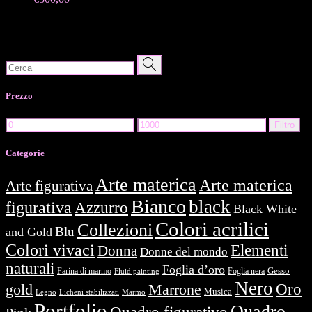
Search
for:
Prezzo
Prezzo
Prezzo
Filtro
Min
Max
Categorie
Arte materica
Arte materica
Arte figurativa
Bianco
black
figurativa
Azzurro
Black White
Colori acrilici
Collezioni
Blu
and Gold
Colori vivaci
Elementi
Donna
Donne del mondo
naturali
Foglia d’oro
Farina di marmo
Foglia nera
Gesso
Fluid painting
Nero
Oro
gold
Marrone
Musica
Legno
Licheni stabilizzati
Marmo
Portfolio
Quadro