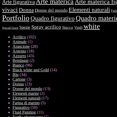
Arte materica
Arte materica fi
Arte figurativa
vivaci
Elementi naturali
Donna
Donne del mondo
Fari
Portfolio
Quadro materi
Quadro figurativo
white
Spray acrilico
Spezie
Stucco
Vinili
Special Guest
102
Acrilico
102
1
prodotti
Animale
1
prodotto
28
Arancione
28
18
prodotti
Argento
18
prodotti
43
Azzurro
43
prodotti
2
Bendaggi
2
96
prodotti
Bianco
96
prodotti
14
Black white and Gold
14
34
prodotti
Blu
34
prodotti
3
Cartone
3
prodotti
23
Donna
23
prodotti
13
Donne del mondo
13
2
prodotti
Elementi marini
2
prodotti
17
Elementi naturali
17
5
prodotti
Farina di marmo
5
50
prodotti
Figurativo
50
prodotti
11
Fluid Painting
11
prodotti
1
Foglia champagne
1