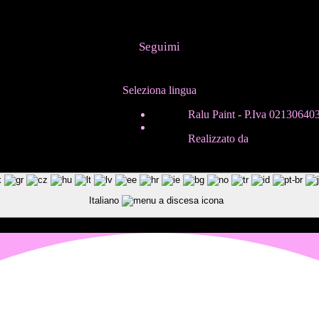
Seguimi
Seleziona lingua
ITA
Ralu Paint - P.Iva 02130640
ENG
Realizzato da
In-Nova
Italiano