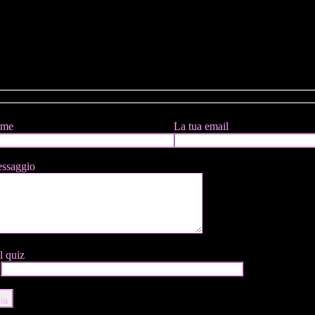
ome
La tua email
essaggio
l quiz
ia