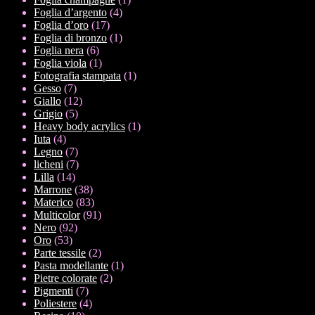
4
prodotto
Foglia d’argento
4
17
prodotti
Foglia d’oro
17
prodotti
1
Foglia di bronzo
1
6
prodotto
Foglia nera
6
prodotti
1
Foglia viola
1
prodotto
1
Fotografia stampata
1
7
prodotto
Gesso
7
prodotti
12
Giallo
12
5
prodotti
Grigio
5
prodotti
1
Heavy body acrylics
1
4
prodotto
Iuta
4
prodotti
7
Legno
7
prodotti
7
licheni
7
14
prodotti
Lilla
14
prodotti
38
Marrone
38
prodotti
83
Materico
83
prodotti
91
Multicolor
91
92
prodotti
Nero
92
53
prodotti
Oro
53
prodotti
2
Parte tessile
2
prodotti
1
Pasta modellante
1
2
prodotto
Pietre colorate
2
7
prodotti
Pigmenti
7
prodotti
4
Poliestere
4