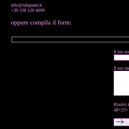
info@ralupaint.it
+39 338 120 4699
oppure compila il form:
Il tuo n
Il tuo m
Risolvi i
48+25=
Inv