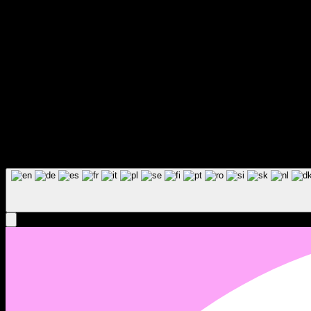
B
a
c
k
T
o
T
o
p
B
a
c
k
T
o
T
o
p