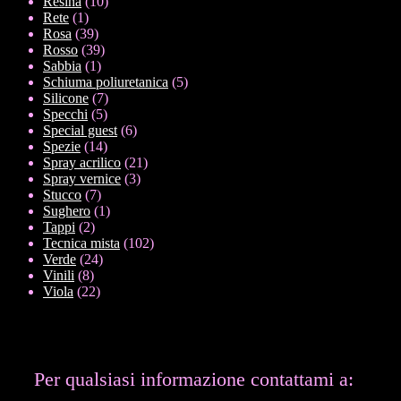
10
prodotti
Resina
10
1
prodotti
Rete
1
prodotto
39
Rosa
39
prodotti
39
Rosso
39
1
prodotti
Sabbia
1
prodotto
5
Schiuma poliuretanica
5
7
prodotti
Silicone
7
5
prodotti
Specchi
5
prodotti
6
Special guest
6
14
prodotti
Spezie
14
prodotti
21
Spray acrilico
21
3
prodotti
Spray vernice
3
7
prodotti
Stucco
7
prodotti
1
Sughero
1
2
prodotto
Tappi
2
prodotti
102
Tecnica mista
102
24
prodotti
Verde
24
8
prodotti
Vinili
8
prodotti
22
Viola
22
prodotti
Per qualsiasi informazione contattami a: