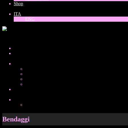
Shop
ITA
ENG
ITA
Home
About
Collezioni
Donne del mondo
Balck, white and gold
Vinili
Special guest
Shop
ITA
ENG
Bendaggi