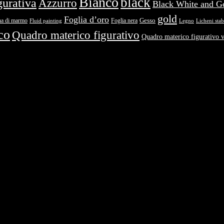
Bianco
black
gurativa
Azzurro
Black White and G
gold
Foglia d’oro
na di marmo
Foglia nera
Gesso
Fluid painting
Legno
Licheni stabi
co
Quadro materico figurativo
Quadro materico figurativo v