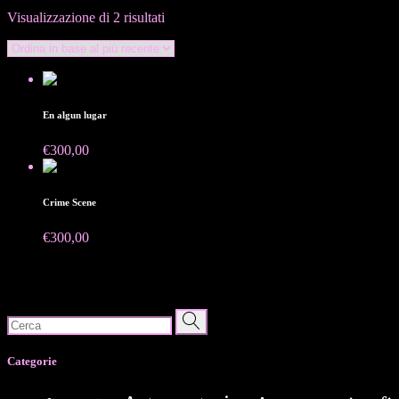
Ordina
Visualizzazione di 2 risultati
in
base
al
più
recente
En algun lugar
€
300,00
Crime Scene
€
300,00
Search
for:
Categorie