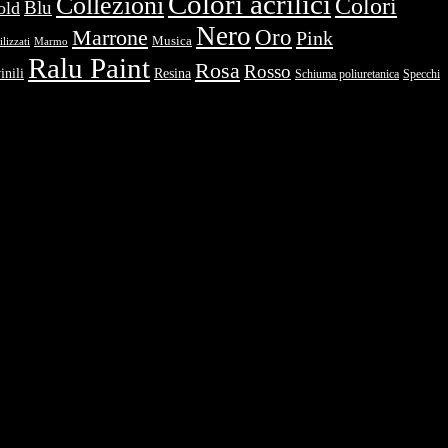
Colori acrilici
Collezioni
Colori
Blu
old
Nero
Oro
Marrone
Pink
Musica
lizzati
Marmo
Ralu Paint
Rosa
Rosso
inili
Resina
Schiuma poliuretanica
Specchi