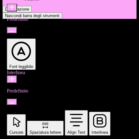
Dimensione icona
Dichiarazione
Nascondi barra degli strumenti
Predefinito
Font leggibile
Interlinea
Predefinito
Cursore
Spaziatura lettere
Align Text
Interlinea