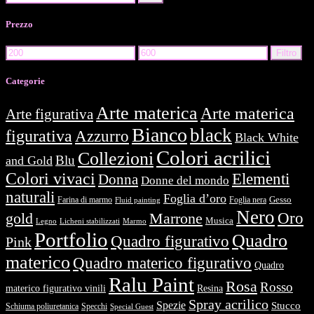
for:
Prezzo
Prezzo
Prezzo
Filtro
Min
Max
Categorie
Arte materica
Arte materica
Arte figurativa
Bianco
black
figurativa
Azzurro
Black White
Colori acrilici
Collezioni
Blu
and Gold
Colori vivaci
Elementi
Donna
Donne del mondo
naturali
Foglia d’oro
Farina di marmo
Foglia nera
Gesso
Fluid painting
Nero
Oro
gold
Marrone
Musica
Legno
Licheni stabilizzati
Marmo
Portfolio
Quadro
Quadro figurativo
Pink
materico
Quadro materico figurativo
Quadro
Ralu Paint
Rosa
Rosso
materico figurativo vinili
Resina
Spray acrilico
Spezie
Stucco
Schiuma poliuretanica
Specchi
Special Guest