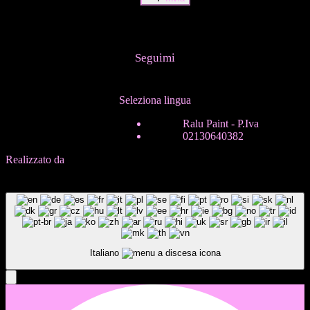
Seguimi
Seleziona lingua
ITA
Ralu Paint - P.Iva
ENG
02130640382
Realizzato da
In-Nova
B
a
c
k
T
o
T
o
p
B
a
c
k
T
o
T
o
p
Italiano