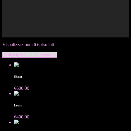
Ordina
Visualizzazione di 6 risultati
in
base
al
più
recente
Shoot
€
600,00
Leora
€
400,00