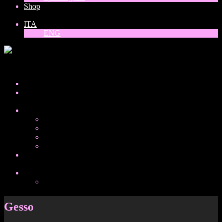
Shop
ITA
ENG
ITA
Home
About
Collezioni
Donne del mondo
Balck, white and gold
Vinili
Special guest
Shop
ITA
ENG
Gesso