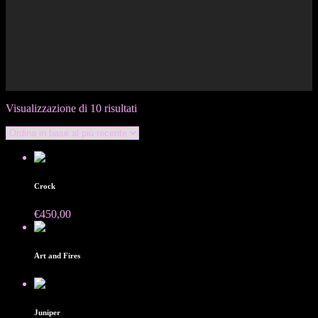
Ordina
Visualizzazione di 10 risultati
in
base
al
più
recente
Crock
€
450,00
Venduto
Art and Fires
Juniper