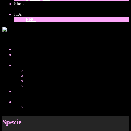
Shop
ITA
ENG
ITA
Home
About
Collezioni
Donne del mondo
Balck, white and gold
Vinili
Special guest
Shop
ITA
ENG
Spezie