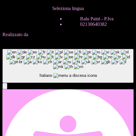
Seleziona lingua
ITA
Ralu Paint - P.Iva
ENG
02130640382
Realizzato da
In-Nova
B
a
c
k
T
o
T
o
p
B
a
c
k
T
o
T
o
p
Italiano