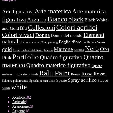
Arte materica
Arte materica
Arte figurativa
Bianco
black
figurativa
Azzurro
Black White
Colori acrilici
Collezioni
Blu
and Gold
Colori vivaci
Elementi
Donna
Donne del mondo
naturali
Foglia d’oro
Farina di marmo
Foglia nera
Gesso
Fluid painting
Nero
Oro
gold
Marrone
Musica
Legno
Licheni stabilizzati
Marmo
Portfolio
Quadro
Quadro figurativo
Pink
materico
Quadro materico figurativo
Quadro
Ralu Paint
Rosa
Rosso
materico figurativo vinili
Resina
Spray acrilico
Spezie
Stucco
Schiuma poliuretanica
Specchi
Special Guest
white
Vinili
102
Acrilico
102
1
prodotti
Animale
1
prodotto
28
Arancione
28
18
prodotti
Argento
18