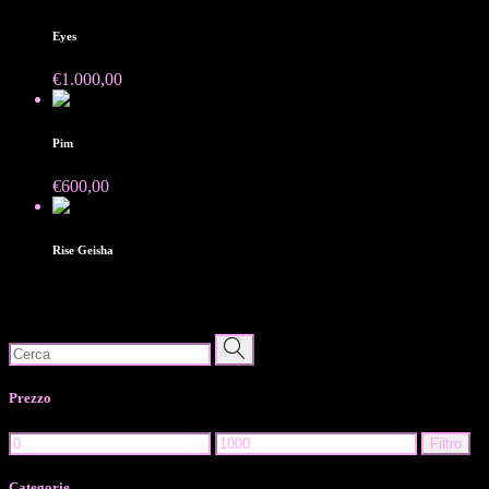
Eyes
€
1.000,00
Pim
€
600,00
Venduto
Rise Geisha
Search
for:
Prezzo
Prezzo
Prezzo
Filtro
Min
Max
Categorie