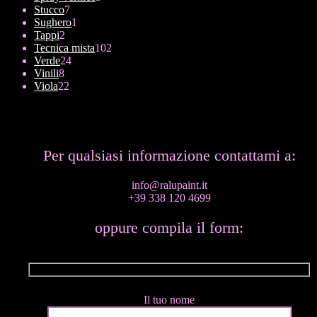
7
prodotti
Stucco
7
prodotti
1
Sughero
1
2
prodotto
Tappi
2
prodotti
102
Tecnica mista
102
24
prodotti
Verde
24
8
prodotti
Vinili
8
prodotti
22
Viola
22
prodotti
Per qualsiasi informazione contattami a:
info@ralupaint.it
+39 338 120 4699
oppure compila il form:
Il tuo nome