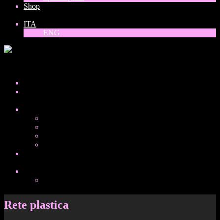
Shop
ITA
ENG
ITA
Home
About
Collezioni
Donne del mondo
Balck, white and gold
Vinili
Special guest
Shop
ITA
ENG
Rete plastica