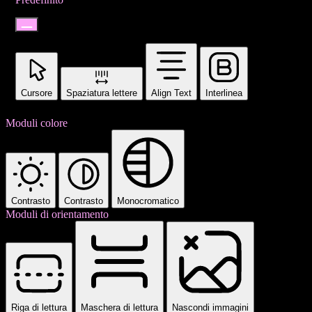
Cursore
Spaziatura lettere
Align Text
Interlinea
Moduli colore
Contrasto
Contrasto
Monocromatico
Moduli di orientamento
Riga di lettura
Maschera di lettura
Nascondi immagini