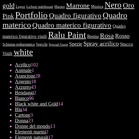
Nero
Oro
gold
Marrone
Musica
Legno
Licheni stabilizzati
Marmo
Portfolio
Quadro
Quadro figurativo
Pink
materico
Quadro materico figurativo
Quadro
Ralu Paint
Rosa
Rosso
materico figurativo vinili
Resina
Spray acrilico
Spezie
Stucco
Schiuma poliuretanica
Specchi
Special Guest
white
Vinili
102
Acrilico
102
1
prodotti
Animale
1
prodotto
28
Arancione
28
18
prodotti
Argento
18
prodotti
43
Azzurro
43
prodotti
2
Bendaggi
2
96
prodotti
Bianco
96
prodotti
14
Black white and Gold
14
34
prodotti
Blu
34
prodotti
3
Cartone
3
prodotti
23
Donna
23
prodotti
13
Donne del mondo
13
2
prodotti
Elementi marini
2
prodotti
17
Elementi naturali
17