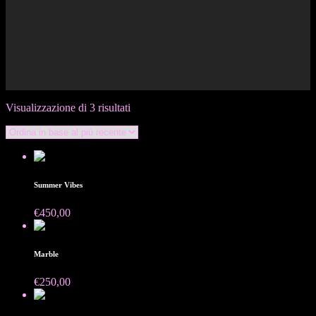
Ordina
Visualizzazione di 3 risultati
in
base
al
più
recente
Summer Vibes
€
450,00
Marble
€
250,00