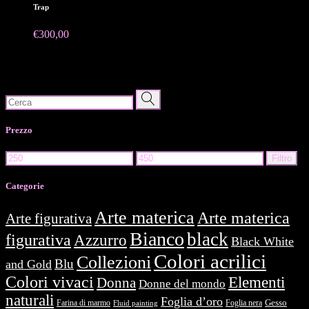
Trap
€
300,00
Search
for:
Prezzo
Prezzo
Prezzo
Filtro
Min
Max
Categorie
Arte materica
Arte materica
Arte figurativa
Bianco
black
figurativa
Azzurro
Black White
Colori acrilici
Collezioni
Blu
and Gold
Colori vivaci
Elementi
Donna
Donne del mondo
naturali
Foglia d’oro
Farina di marmo
Foglia nera
Gesso
Fluid painting