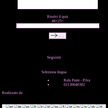
Risolvi il quiz
48+25=
Invia
Seguimi
Seleziona lingua
ITA
Ralu Paint - P.Iva
ENG
02130640382
Realizzato da
In-Nova
B
a
c
k
T
o
T
o
p
B
a
c
k
T
o
T
o
p